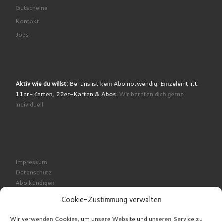
Gutscheine
Kontakt
Jobs
Aktiv wie du willst:
Bei uns ist kein Abo notwendig. Einzeleintritt,
11er-Karten, 22er-Karten & Abos.
Wir beraten dich gerne
individuell
Impressum
Datenschutz
Abo kündigen
Cookie-Richtlinie
Cookie-Zustimmung verwalten
Wir verwenden Cookies, um unsere Website und unseren Service zu