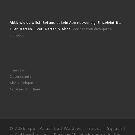
Aktiv wie du willst:
Bei uns ist kein Abo notwendig. Einzeleintritt,
11er-Karten, 22er-Karten & Abos.
Wir beraten dich gerne
individuell
Impressum
Datenschutz
Abo kündigen
Cookie-Richtlinie
© 2026
SportPalast Bad Waldsee | Fitness | Squash |
Klettern | Sauna | Kurse
– Alle Rechte vorbehalten