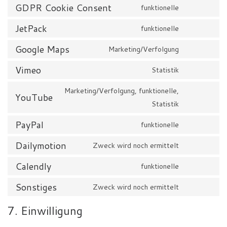
GDPR Cookie Consent
funktionelle
Consent to
JetPack
funktionelle
Consent to
Google Maps
Marketing/Verfolgung
Consent t
Vimeo
Statistik
Consent to
Marketing/Verfolgung, funktionelle,
YouTube
Statistik
Consent to
PayPal
funktionelle
Consent to
Dailymotion
Zweck wird noch ermittelt
Consent to
Calendly
funktionelle
Consent to
Sonstiges
Zweck wird noch ermittelt
Consent to
7. Einwilligung