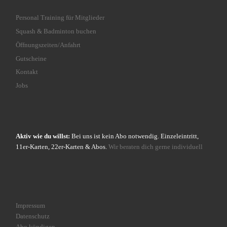
Personal Training für Mitglieder
Squash & Badminton buchen
Öffnungszeiten/Anfahrt
Gutscheine
Kontakt
Jobs
Aktiv wie du willst:
Bei uns ist kein Abo notwendig. Einzeleintritt,
11er-Karten, 22er-Karten & Abos.
Wir beraten dich gerne individuell
Impressum
Datenschutz
Abo kündigen