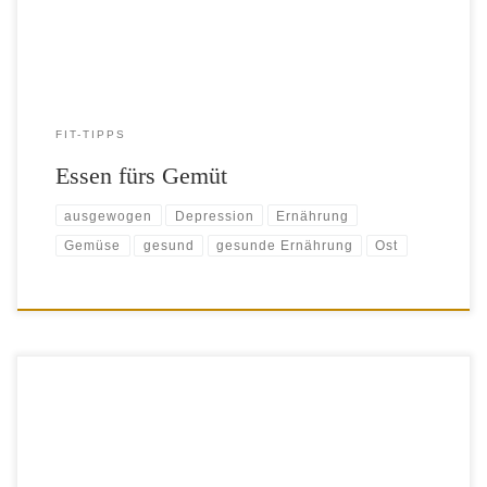
profitiert. In einer Studie konnten sie einen positiven […]
FIT-TIPPS
Essen fürs Gemüt
ausgewogen
Depression
Ernährung
Gemüse
gesund
gesunde Ernährung
Ost
Was haben Fitness mit Futter und Krankheit mit Kost zu tun? Alles!
Erst mit der richtigen Ernährung führt regelmäßiges Training zur
gewünschten Fitness. Und mit der falschen Ernährung essen sich