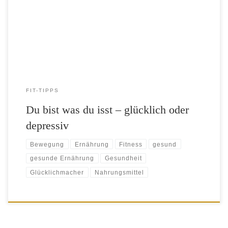
Menschen hierzulande dick und krank. Dabei predigte schon
Hippokrates, der Begründer der Medizin als Wissenschaft: Eure
Nahrungsmittel sollen eure Heilmittel […]
FIT-TIPPS
Du bist was du isst – glücklich oder
depressiv
Bewegung
Ernährung
Fitness
gesund
gesunde Ernährung
Gesundheit
Glücklichmacher
Nahrungsmittel