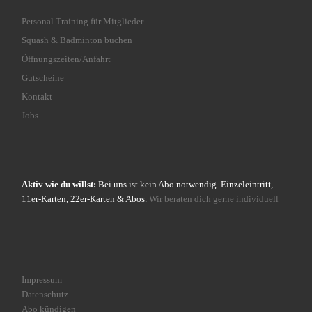
Personal Training für Mitglieder
Squash & Badminton buchen
Öffnungszeiten/Anfahrt
Gutscheine
Kontakt
Jobs
Aktiv wie du willst:
Bei uns ist kein Abo notwendig. Einzeleintritt,
11er-Karten, 22er-Karten & Abos.
Wir beraten dich gerne individuell
Impressum
Datenschutz
Abo kündigen