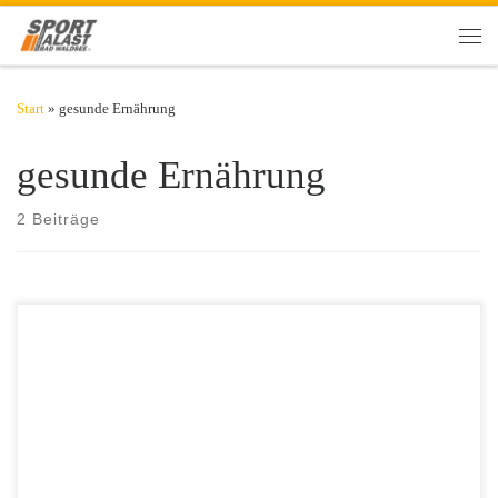
Zum Inhalt springen
Men
Start
»
gesunde Ernährung
gesunde Ernährung
2 Beiträge
Depressionen sind in der deutschen Bevölkerung keine Seltenheit.
Etwa acht Prozent der über 18-Jährigen sind davon betroffen, Frauen
häufiger als Männer. Die richtige Nährstoffversorgung kann helfen, die
Psyche stabil zu halten. Chinesische Wissenschaftler haben
herausgefunden, dass die Psyche von einer ausgewogenen Ernährung