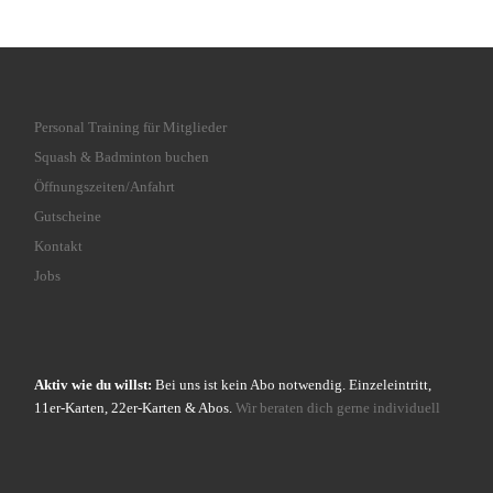
Personal Training für Mitglieder
Squash & Badminton buchen
Öffnungszeiten/Anfahrt
Gutscheine
Kontakt
Jobs
Aktiv wie du willst:
Bei uns ist kein Abo notwendig. Einzeleintritt,
11er-Karten, 22er-Karten & Abos.
Wir beraten dich gerne individuell