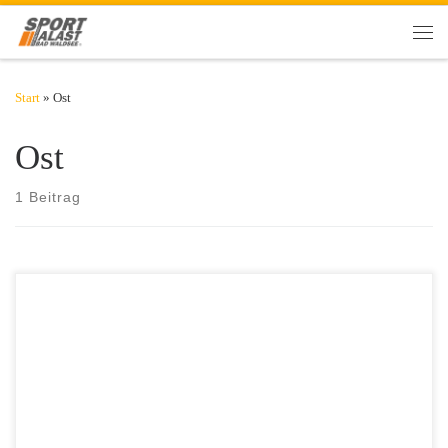
Zum Inhalt springen
Men
Start
»
Ost
Ost
1 Beitrag
Depressionen sind in der deutschen Bevölkerung keine Seltenheit.
Etwa acht Prozent der über 18-Jährigen sind davon betroffen, Frauen
häufiger als Männer. Die richtige Nährstoffversorgung kann helfen, die
Psyche stabil zu halten. Chinesische Wissenschaftler haben
herausgefunden, dass die Psyche von einer ausgewogenen Ernährung