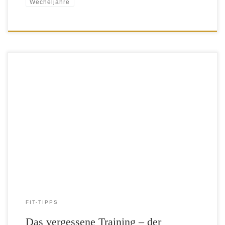
Wecheljahre
Hätten Du es gewusst? Viele unspezifische Rückenschmerzen gehen
nicht vom Rücken aus, sondern vom Beckenboden. Und das nicht nur
bei Frauen. Allerdings sind sie durch Geburten von einer zu schwachen
Muskulatur des Beckenbodens am stärksten betroffen. Doch nicht nur
Geburten, sondern auch Übergewicht, angeborene Schwäche des
Bindegewebes, Blasenentzündungen oder anatomische […]
FIT-TIPPS
Das vergessene Training – der