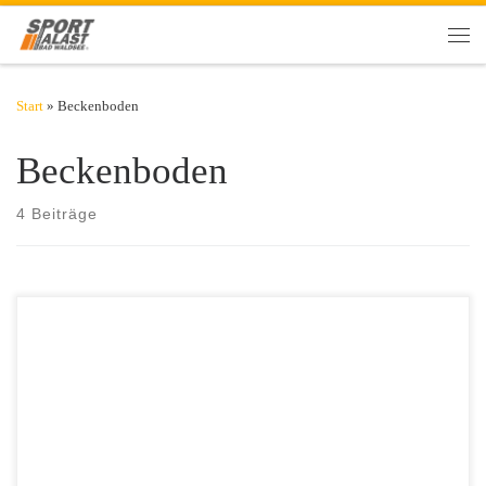
Zum Inhalt springen
Men
Start
»
Beckenboden
Beckenboden
4 Beiträge
Was die Beckenbodenmuskulatur leistet und kann ist spektakulär. Wie
alle tiefliegenden Muskeln bewegt sie primär nichts und ist daher auch
nicht so leicht trainierbar wie die oberflächlichen Muskeln. Warum das
Training der Beckenbodenmuskulatur trotz geringem
Kalorienverbrauch nicht nur in Rehasport und Rückbildung gehört,