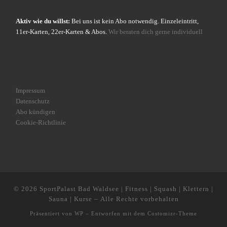
Aktiv wie du willst:
Bei uns ist kein Abo notwendig. Einzeleintritt,
11er-Karten, 22er-Karten & Abos.
Wir beraten dich gerne individuell
Impressum
Datenschutz
Abo kündigen
Cookie-Richtlinie
© 2026
SportPalast Bad Waldsee | Fitness | Squash | Klettern |
Sauna | Kurse
– Alle Rechte vorbehalten
Präsentiert von
WP
– Entworfen mit dem
Customizr-Theme