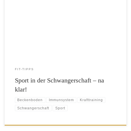
Sport hat viele positive Effekte während der Schwangerschaft. Es
macht glücklich, stärkt Gewebestrukturen und fördert die soziale
Interaktion. Dennoch geht Sport während der Schwangerschaft mit
vielen Befürchtungen einher. Doch das muss nicht sein – wenn man
alles richtig macht. Wer vor der Schwangerschaft sportlich war – kann
auch während der […]
FIT-TIPPS
Sport in der Schwangerschaft – na
klar!
Beckenboden
Immunsystem
Krafttraining
Schwangerschaft
Sport