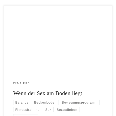
Das Sexualleben jenseits der Lebensmitte ist für viele Menschen
immer noch ein Tabu-Thema. Wenn dann auch noch Inkontinenz das
Liebesleben stört, wird aus der Midlife-Crisis schnell eine Dauerkrise.
Was das Alles mit Fitness-Training und Lebensstil zu tun hat? Jede
Menge. Denn der neuralgische Punkt beider Probleme ist ein Muskel –
[…]
FIT-TIPPS
Wenn der Sex am Boden liegt
Balance
Beckenboden
Bewegungsprogramm
Fitnesstraining
Sex
Sexualleben