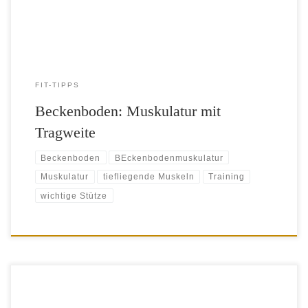
solltst du hier nachlesen. Der Beckenbodenmuskulatur geht […]
FIT-TIPPS
Beckenboden: Muskulatur mit
Tragweite
Beckenboden
BEckenbodenmuskulatur
Muskulatur
tiefliegende Muskeln
Training
wichtige Stütze