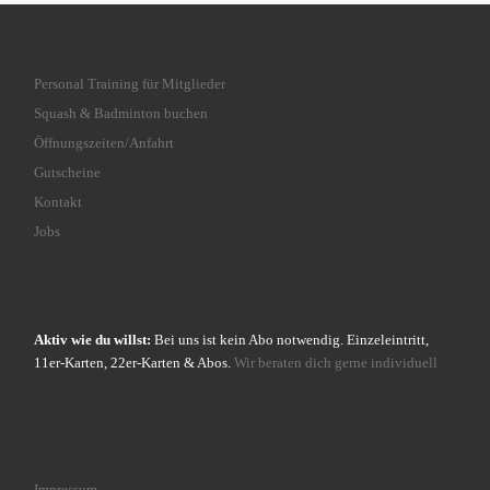
Personal Training für Mitglieder
Squash & Badminton buchen
Öffnungszeiten/Anfahrt
Gutscheine
Kontakt
Jobs
Aktiv wie du willst:
Bei uns ist kein Abo notwendig. Einzeleintritt,
11er-Karten, 22er-Karten & Abos.
Wir beraten dich gerne individuell
Impressum