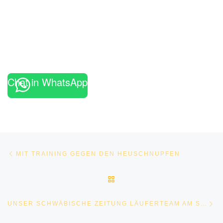
Chat in WhatsApp
Beitragsnavigation
Vorheriger Beitrag
MIT TRAINING GEGEN DEN HEUSCHNUPFEN
ZURÜCK ZUR BEITRAGSLI
Nä
UNSER SCHWÄBISCHE ZEITUNG LÄUFERTEAM AM START