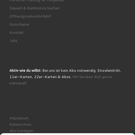
Squash & Badminton buchen
Öffnungszeiten/Anfahrt
Gutscheine
Kontakt
Jobs
Aktiv wie du willst:
Bei uns ist kein Abo notwendig. Einzeleintritt,
11er-Karten, 22er-Karten & Abos.
Wir beraten dich gerne
individuell
Impressum
Datenschutz
Abo kündigen