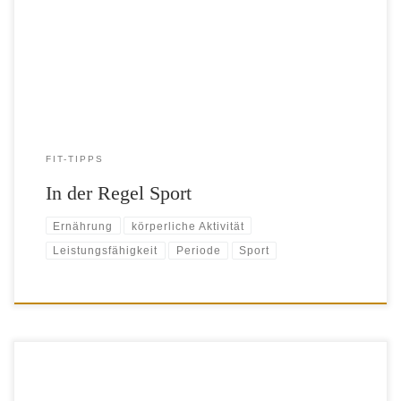
verziehen und sich nicht mehr rühren. Verständlich, aber genau die
falsche Strategie. Sport lindert Regelbeschwerden Dass Frauen
während der Periode keine Lust auf […]
FIT-TIPPS
In der Regel Sport
Ernährung
körperliche Aktivität
Leistungsfähigkeit
Periode
Sport