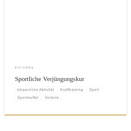
​ Wer Sport treibt, gewinnt Lebensjahre dazu, das ist epidemiologisch
belegt. Doch Sport ist nicht gleich Sport. Training hat immer Vorteile
Sport hält fit, lässt uns gesund altern und sorgt sogar für ein längeres
Leben. Für langjährige Sportmuffel gibt es eine gute Nachricht:
körperliche Aktivität verlängert das Leben unabhängig davon, […]
FIT-TIPPS
Sportliche Verjüngungskur
körperliche Aktivität
Krafttraining
Sport
Sportmuffel
Vorteile