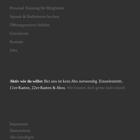
Personal Training für Mitglieder
Squash & Badminton buchen
Öffnungszeiten/Anfahrt
Gutscheine
Kontakt
Jobs
Aktiv wie du willst:
Bei uns ist kein Abo notwendig. Einzeleintritt,
11er-Karten, 22er-Karten & Abos.
Wir beraten dich gerne individuell
Impressum
Datenschutz
Abo kündigen