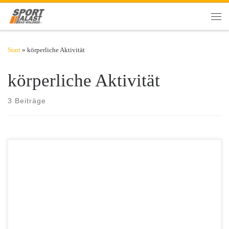
Zum Inhalt springen
Men
Start
»
körperliche Aktivität
körperliche Aktivität
3 Beiträge
Sportliche Aktivität erhöht die Chance, schwanger zu werden. Wie
eine neue Studie ergeben hat, spielt nicht nur Bewegung, sondern
auch der BMI eine große Rolle bei der Fertilität. Sport hat in vielerlei
Hinsicht eine sehr gute Auswirkung auf unseren Körper. Forscher
stellten nun eine weitere Beobachtung auf: Körperliche Aktivität hilft,