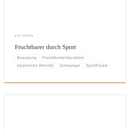
[…]
FIT-TIPPS
Fruchtbarer durch Sport
Bewegung
Fruchtbarkeitsproblem
körperliche Aktivität
Schwanger
SportPalast
​ Krämpfe, Rücken- und Kopfschmerzen, generelles Unwohlsein,
Müdigkeit und schlechte Laune – während der Periode will man sich
manchmal einfach nur mit Wärmflasche und Decke aufs Sofa