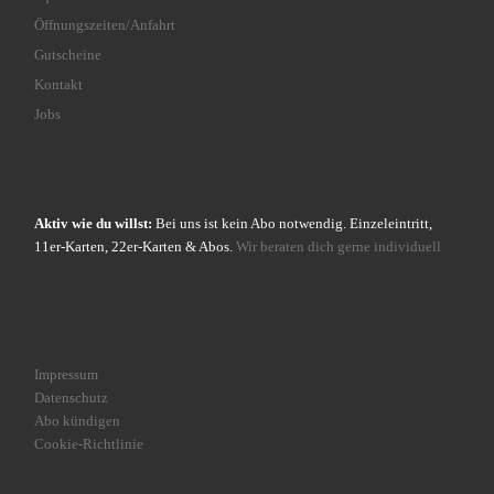
Öffnungszeiten/Anfahrt
Gutscheine
Kontakt
Jobs
Aktiv wie du willst:
Bei uns ist kein Abo notwendig. Einzeleintritt,
11er-Karten, 22er-Karten & Abos.
Wir beraten dich gerne individuell
Impressum
Datenschutz
Abo kündigen
Cookie-Richtlinie