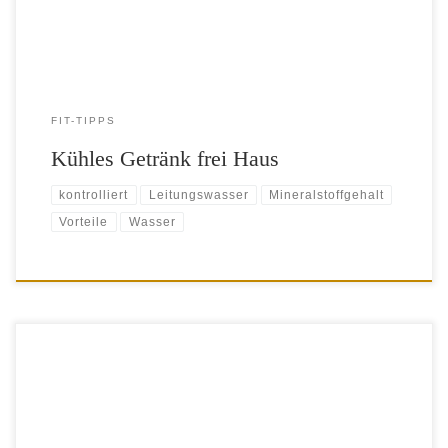
sich […]
FIT-TIPPS
Kühles Getränk frei Haus
kontrolliert
Leitungswasser
Mineralstoffgehalt
Vorteile
Wasser
​ Wer Sport treibt, gewinnt Lebensjahre dazu, das ist epidemiologisch
belegt. Doch Sport ist nicht gleich Sport. Training hat immer Vorteile