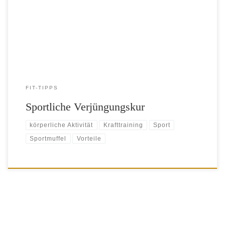
Sport hält fit, lässt uns gesund altern und sorgt sogar für ein längeres
Leben. Für langjährige Sportmuffel gibt es eine gute Nachricht:
körperliche Aktivität verlängert das Leben unabhängig davon, […]
FIT-TIPPS
Sportliche Verjüngungskur
körperliche Aktivität
Krafttraining
Sport
Sportmuffel
Vorteile