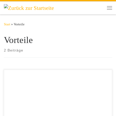
Zum Inhalt springen
Men
Start
»
Vorteile
Vorteile
2 Beiträge
Der menschliche Körper besteht zum Großteil aus Wasser, daher ist es
für uns lebenswichtig. Wir müssen täglich genug trinken, um den
natürlichen Wasserverlust im Körper auszugleichen, der z. B. durch
Schwitzen entsteht. Pures Wasser ist der ideale Durstlöscher und dabei
auch noch kalorienfrei. Vorteile von Leitungswasser Bei Wasser stellt