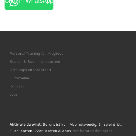
Chat in WhatsApp
Personal Training für Mitglieder
Squash & Badminton buchen
Öffnungszeiten/Anfahrt
Gutscheine
Kontakt
Jobs
Aktiv wie du willst:
Bei uns ist kein Abo notwendig. Einzeleintritt,
11er-Karten, 22er-Karten & Abos.
Wir beraten dich gerne