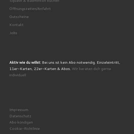
Squash & Badminton buchen
Öffnungszeiten/Anfahrt
Gutscheine
Kontakt
Jobs
Aktiv wie du willst:
Bei uns ist kein Abo notwendig. Einzeleintritt,
11er-Karten, 22er-Karten & Abos.
Wir beraten dich gerne
individuell
Impressum
Datenschutz
Abo kündigen
Cookie-Richtlinie