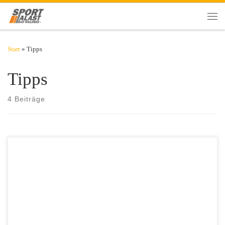
Zum Inhalt springen
Men
Start
»
Tipps
Tipps
4 Beiträge
Steigende Temperaturen sorgen für eine erhöhte Grundbelastung des
Körpers. Die Blutgefäße weiten sich und der Stoffwechsel muss härter
arbeiten. Das macht nicht nur Menschen mit Venenproblemen zu
schaffen, die dann häufig über schwere Beine klagen. Die
Kombination aus Hitze und erhöhter Luftfeuchtigkeit führt bei vielen