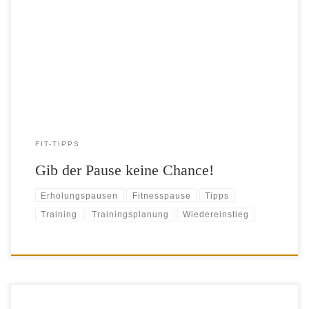
einzulegen. Vielen allerdings gelingt der Wiedereinstieg ins
regelmäßige Training nur schwer. Mit unseren Tipps schaffst du
garantiert den Weg zurück ins Studio. Erst war es eine wirklich
hartnäckige Erkältung. Dann kam noch der Stress in der Firma dazu –
die große Präsentation […]
FIT-TIPPS
Gib der Pause keine Chance!
Erholungspausen
Fitnesspause
Tipps
Training
Trainingsplanung
Wiedereinstieg