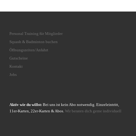
Personal Training für Mitglieder
Squash & Badminton buchen
Öffnungszeiten/Anfahrt
Gutscheine
Kontakt
Jobs
Aktiv wie du willst:
Bei uns ist kein Abo notwendig. Einzeleintritt,
11er-Karten, 22er-Karten & Abos.
Wir beraten dich gerne individuell