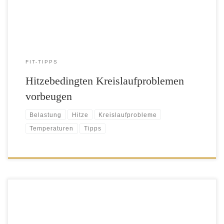
auch zu Kreislaufproblemen. Je älter […]
FIT-TIPPS
Hitzebedingten Kreislaufproblemen
vorbeugen
Belastung
Hitze
Kreislaufprobleme
Temperaturen
Tipps
Es gibt immer wieder nachvollziehbare Gründe, eine Fitnesspause