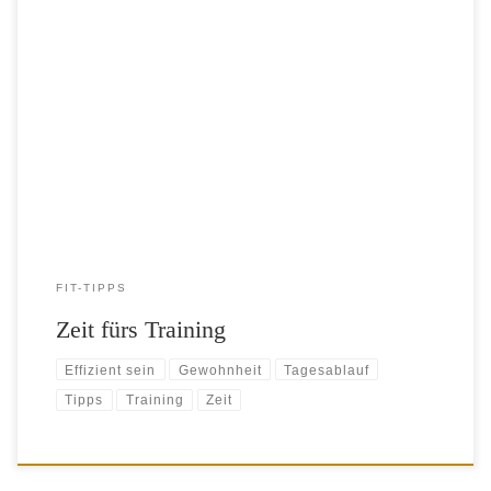
Das neue Jahr ist fast halb vorbei. Da macht es Sinn, kurz inne zu
halten und zu überlegen, ob wir unsere guten Vorsätze wirklich
umsetzen konnten. Oft scheitert dies ja an Kleinigkeiten. Auch an
großen Kleinigkeiten. Beispielsweise an der Zeit. Gesunde Ernährung
kostet Zeit. Training kostet Zeit. Und die ist […]
FIT-TIPPS
Zeit fürs Training
Effizient sein
Gewohnheit
Tagesablauf
Tipps
Training
Zeit