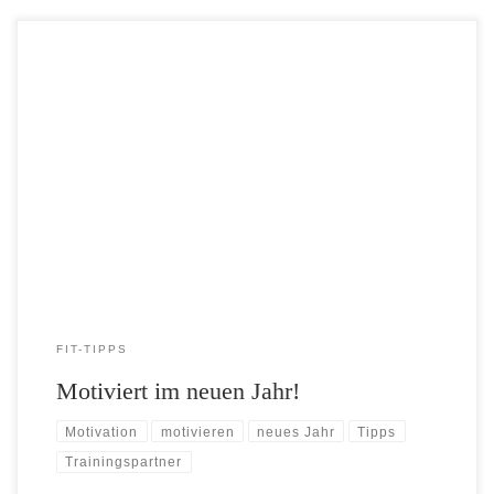
Mehr Sport zu treiben zählt seit jeher zu den häufigsten Vorsätzen für
das neue Jahr. Doch häufig lässt die Motivation schon nach wenigen
Wochen nach. Mit diesen zehn Tipps gelingt es dir, dran zu bleiben.
Tipp Nummer 1: Bewegung zur Routine machenDer Mensch ein
Gewohnheitstier – das gilt auch bei […]
FIT-TIPPS
Motiviert im neuen Jahr!
Motivation
motivieren
neues Jahr
Tipps
Trainingspartner