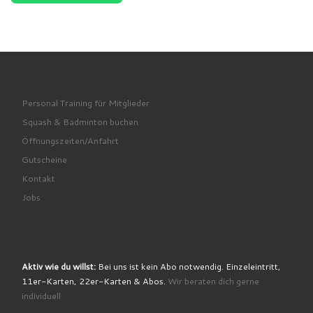
Personal Training für Mitglieder
Squash & Badminton buchen
Öffnungszeiten/Anfahrt
Gutscheine
Kontakt
Jobs
Aktiv wie du willst:
Bei uns ist kein Abo notwendig. Einzeleintritt,
11er-Karten, 22er-Karten & Abos.
Wir beraten dich gerne
individuell