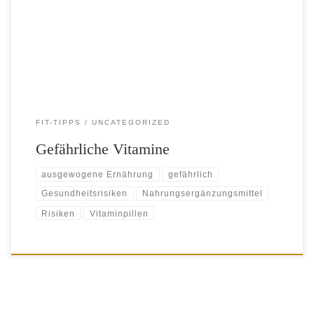
richten. Denkste! Glaubt man der Werbung, halten Vitamintabletten fit
bis ins hohe Alter. Nahrungsergänzungsmittel gleichen den Raubbau
aus, den wir mit […]
FIT-TIPPS
UNCATEGORIZED
Gefährliche Vitamine
ausgewogene Ernährung
gefährlich
Gesundheitsrisiken
Nahrungsergänzungsmittel
Risiken
Vitaminpillen