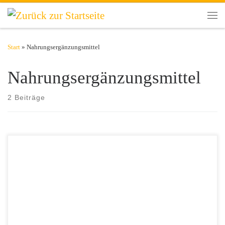
Zum Inhalt springen
Men
Start
»
Nahrungsergänzungsmittel
Nahrungsergänzungsmittel
2 Beiträge
In den Medien wurde der Einsatz von Zimt-Präparaten bei Diabetes
mellitus Typ 2 gehypt. Die Wissenschaft interessiert sich aktuell sehr
für dieses Thema. Es werden zahlreiche Studien durchgeführt, die sich
mit den Auswirkungen dieses Nahrungsergänzungsmittels
beschäftigen. Was ist wirklich dran an diesem angeblich positiven