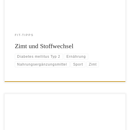
Effekt? Historischer Gebrauch Die Anwendung von […]
FIT-TIPPS
Zimt und Stoffwechsel
Diabetes mellitus Typ 2
Ernährung
Nahrungsergänzungsmittel
Sport
Zimt
Das Leben kann so einfach sein: Keine Lust auf Salat? Eine paar
Vitaminpillen sind ein bequemer Ersatz. Einseitige Ernährung am
liebsten mit Hamburger und Döner? Mineralpillen werden es schon