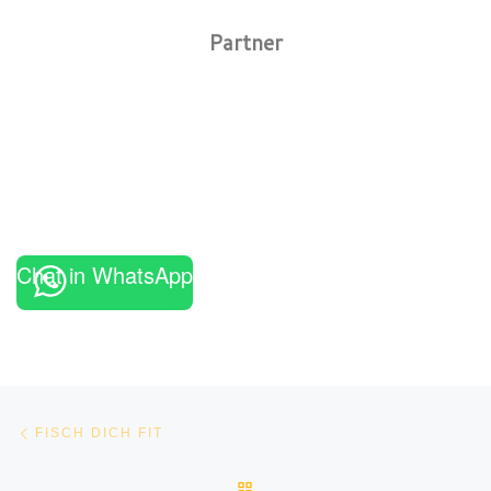
Partner
Chat in WhatsApp
Beitragsnavigation
Vorheriger Beitrag
FISCH DICH FIT
ZURÜCK ZUR BEITRAGSLI