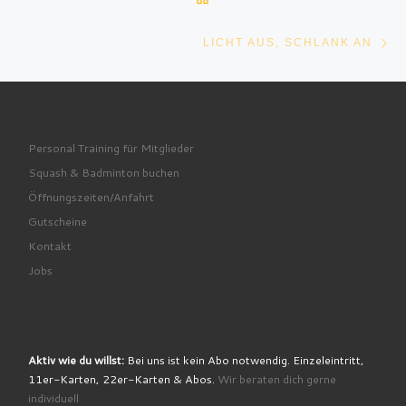
Nä
​ LICHT AUS, SCHLANK AN ​
Personal Training für Mitglieder
Squash & Badminton buchen
Öffnungszeiten/Anfahrt
Gutscheine
Kontakt
Jobs
Aktiv wie du willst:
Bei uns ist kein Abo notwendig. Einzeleintritt,
11er-Karten, 22er-Karten & Abos.
Wir beraten dich gerne
individuell