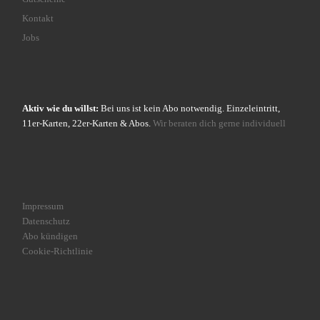
Kontakt
Jobs
Aktiv wie du willst:
Bei uns ist kein Abo notwendig. Einzeleintritt,
11er-Karten, 22er-Karten & Abos.
Wir beraten dich gerne individuell
Impressum
Datenschutz
Abo kündigen
Cookie-Richtlinie