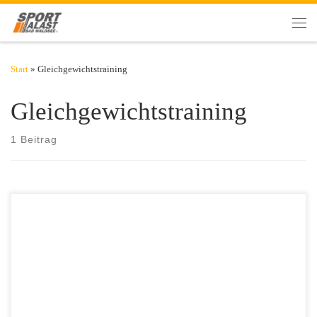
Zum Inhalt springen
Men
Start
»
Gleichgewichtstraining
Gleichgewichtstraining
1 Beitrag
Wusstest du, dass du beim Training nicht nur deine Muskeln, sondern
auch das Gehirn fordern kannst? Möglich macht das eine Kombination
von Gleichgewichts- und Krafttraining. Alles, was du dafür brauchst,
ist eine Wackelplatte. Vor allem im Alter nimmt die mentale
Leistungsfähigkeit leicht ab, auch Gedächtnis und Aufmerksamkeit