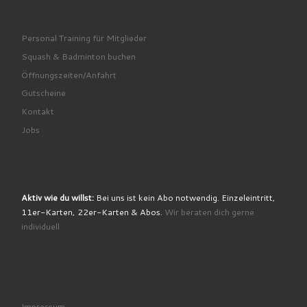
Personal Training für Mitglieder
Squash & Badminton buchen
Öffnungszeiten/Anfahrt
Gutscheine
Kontakt
Jobs
Aktiv wie du willst:
Bei uns ist kein Abo notwendig. Einzeleintritt,
11er-Karten, 22er-Karten & Abos.
Wir beraten dich gerne
individuell
Impressum