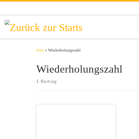
Zum Inhalt springen
Start
»
Wiederholungszahl
Wiederholungszahl
1 Beitrag
Wer gesund und fit sein möchte, sollte
regelmäßige Bewegung zum
Alltagsgeschäft machen. Dass
sportliches Training auch im Hinblick