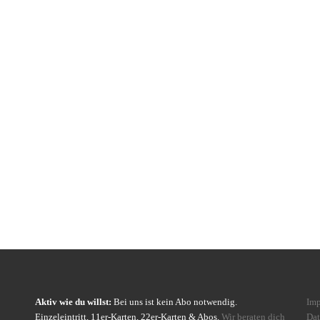
Aktiv wie du willst:
Bei uns ist kein Abo notwendig.
Im
Einzeleintritt, 11er-Karten, 22er-Karten & Abos.
Wir beraten dich
Dat