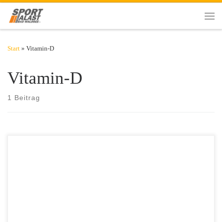
Zum Inhalt springen
Men
Start
»
Vitamin-D
Vitamin-D
1 Beitrag
Wenn es draußen ungemütlich, nass, kalt und lange dunkel ist, möchte
man sich am liebsten den ganzen Tag im Bett verkriechen. Oder noch
besser: gleich Winterschlaf halten. Um dem Stimmungstief in der
dunklen Jahreszeit entgegenzuwirken, können bestimmte
Lebensmittel helfen. Essen macht bekanntermaßen glücklich – aber