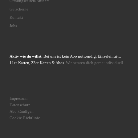
Öffnungszeiten/Anfahrt
Gutscheine
Kontakt
Jobs
Aktiv wie du willst:
Bei uns ist kein Abo notwendig. Einzeleintritt,
11er-Karten, 22er-Karten & Abos.
Wir beraten dich gerne individuell
Impressum
Datenschutz
Abo kündigen
Cookie-Richtlinie