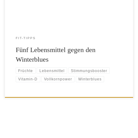
einige Lebensmittel sind bessere Stimmungsbooster […]
FIT-TIPPS
Fünf Lebensmittel gegen den
Winterblues
Früchte
Lebensmittel
Stimmungsbooster
Vitamin-D
Vollkornpower
Winterblues