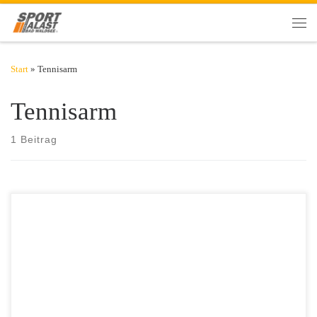
Zum Inhalt springen
Men
Start
»
Tennisarm
Tennisarm
1 Beitrag
​Bald geht es mit der Tennis-Freiluftsaison los. Bei aller Freude darauf,
ist auch Vorsicht geboten. Wer plötzlich sein Trainingspensum erhöht
oder mit einem Mal wieder voll aufnimmt, läuft Gefahr, sich danach
mit einem Tennisarm herumplagen zu müssen. Wir zeigen, was sich
dagegen tun lässt. ​ Obacht vor Mäusen Das Phänomen […]