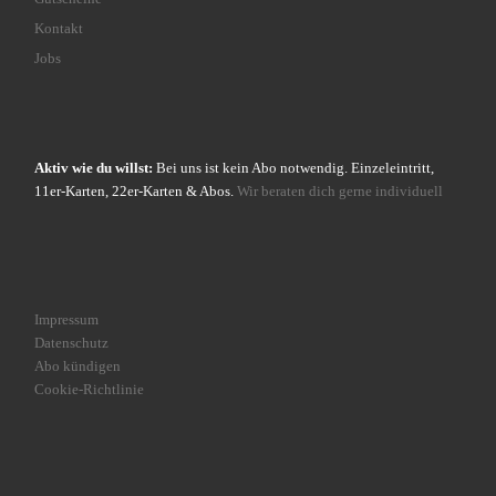
Kontakt
Jobs
Aktiv wie du willst:
Bei uns ist kein Abo notwendig. Einzeleintritt,
11er-Karten, 22er-Karten & Abos.
Wir beraten dich gerne individuell
Impressum
Datenschutz
Abo kündigen
Cookie-Richtlinie