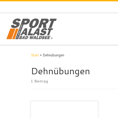
Zum Inhalt springen
Start
»
Dehnübungen
Dehnübungen
1 Beitrag
​Bald geht es mit der Tennis-
Freiluftsaison los. Bei aller Freude