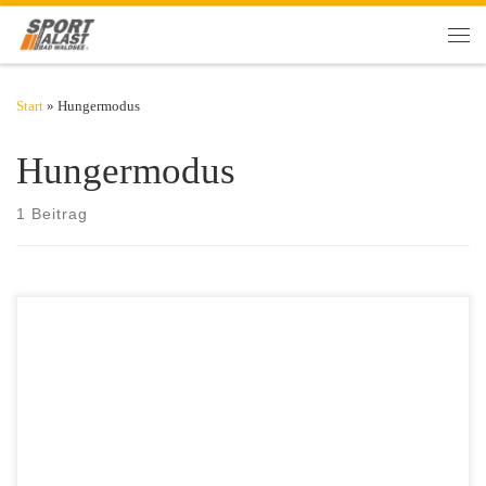
Zum Inhalt springen
Men
Start
»
Hungermodus
Hungermodus
1 Beitrag
Zunehmen findet zunächst unbemerkt statt. Schleichend wandern
zunächst 200 oder 500 Gramm auf die Waage, und plötzlich sind es
fünf Kilogramm. Dann wird es Zeit gegenzusteuern.
Ernährungsumstellung in Kombination mit einem
Bewegungsprogramm helfen, den Ballast nachhaltig wieder los zu
werden. Wichtig ist die Zielsetzung. Man kann in einer Woche keine