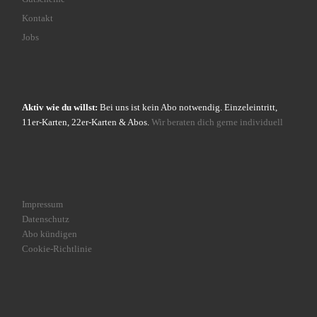
Kontakt
Jobs
Aktiv wie du willst:
Bei uns ist kein Abo notwendig. Einzeleintritt,
11er-Karten, 22er-Karten & Abos.
Wir beraten dich gerne individuell
Impressum
Datenschutz
Abo kündigen
Cookie-Richtlinie