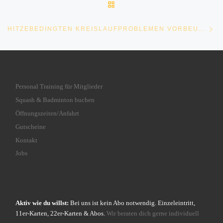
ZURÜCK ZUR BEITRAGSLI
Nä
HITZEBEDINGTEN KREISLAUFPROBLEMEN VORBEUGEN
Personal Training für Mitglieder
Squash & Badminton buchen
Öffnungszeiten/Anfahrt
Gutscheine
Kontakt
Jobs
Aktiv wie du willst:
Bei uns ist kein Abo notwendig. Einzeleintritt,
11er-Karten, 22er-Karten & Abos.
Wir beraten dich gerne individuell