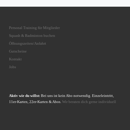
Personal Training für Mitglieder
Squash & Badminton buchen
Öffnungszeiten/Anfahrt
Gutscheine
Kontakt
Jobs
Aktiv wie du willst:
Bei uns ist kein Abo notwendig. Einzeleintritt,
11er-Karten, 22er-Karten & Abos.
Wir beraten dich gerne individuell