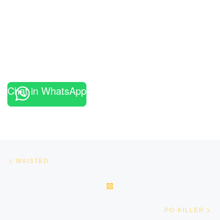
Chat in WhatsApp
Beitragsnavigation
Vorheriger Beitrag
WAISTED
ZURÜCK ZUR BEITRAGSLI
Nä
PO-KILLER