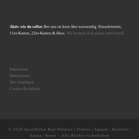
Aktiv wie du willst:
Bei uns ist kein Abo notwendig. Einzeleintritt,
11er-Karten, 22er-Karten & Abos.
Wir beraten dich gerne individuell
Impressum
Datenschutz
Abo kündigen
Cookie-Richtlinie
© 2026
SportPalast Bad Waldsee | Fitness | Squash | Klettern |
Sauna | Kurse
– Alle Rechte vorbehalten