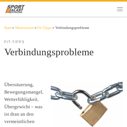
Zum Inhalt springen
Men
Start
»
Wissenswert
»
Fit-Tipps
»
Verbindungsprobleme
FIT-TIPPS
Verbindungsprobleme
Übersäuerung,
Bewegungsmangel,
Wetterfühligkeit,
Übergewicht – was
ist dran an den
vermeintlichen