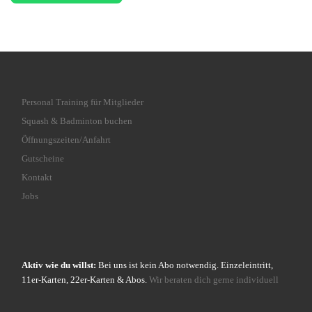
Personal Training für Mitglieder
Squash & Badminton buchen
Öffnungszeiten/Anfahrt
Gutscheine
Kontakt
Jobs
Aktiv wie du willst:
Bei uns ist kein Abo notwendig. Einzeleintritt,
11er-Karten, 22er-Karten & Abos.
Wir beraten dich gerne individuell