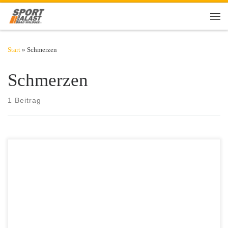
Zum Inhalt springen
Men
Start
»
Schmerzen
Schmerzen
1 Beitrag
Durchblutungsstörungen nehmen mit steigendem Alter zu. Ab dem 70.
Lebensjahr leidet etwa jeder Fünfte unter der sogenannten peripheren
arteriellen Verschlusskrankheit (pAVK). Raucher und übergewichtige
Personen sind besonders gefährdet. ​Die pAVK entsteht durch verkalkte
Blutgefäße. Durch die Gefäßverengung ist die Blutströmung
verlangsamt. Im schlimmsten Fall sind Gefäße sogar ganz