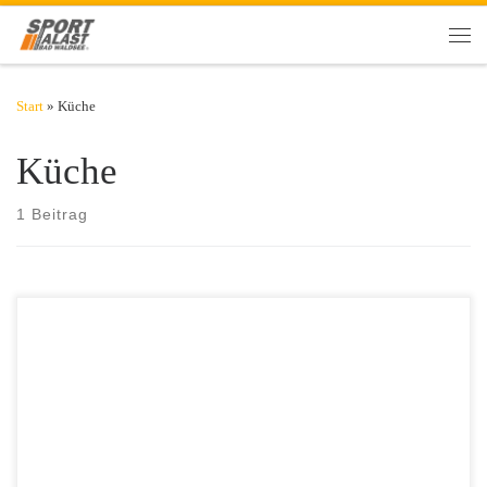
Zum Inhalt springen
Men
Start
»
Küche
Küche
1 Beitrag
Zu einem erfolgreichen Workout gehört auch die richtige Ernährung.
Wer vor und nach dem Training auf Essen und Trinken achtet, gibt
sich einen Extra-Push für den Trainingserfolg. Figur aus der Küche Es
ist gar nicht so einfach, sich richtig und passend gestärkt an Workout,
Geräte oder auf das Laufband zu […]