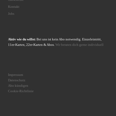
Kontakt
Jobs
Aktiv wie du willst:
Bei uns ist kein Abo notwendig. Einzeleintritt,
11er-Karten, 22er-Karten & Abos.
Wir beraten dich gerne individuell
Impressum
Datenschutz
Abo kündigen
Cookie-Richtlinie