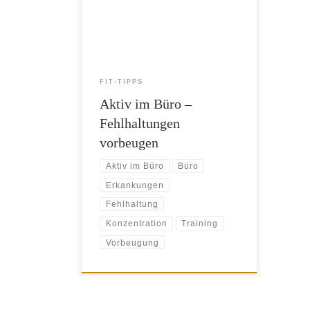
in der Bahn, auf dem Sofa. Um
körperlichen Beschwerden als Folge des
Sitzens vorzubeugen, sollte man auch
am Arbeitsplatz regelmäßig kleine
Bewegungspausen einbauen. Fünf
Gründe, warum Bewegungspausen
FIT-TIPPS
wichtig sind, hat Katrin Lorenzen in der
Aktiv im Büro –
aktuellen Shape […]
Fehlhaltungen
vorbeugen
Aktiv im Büro
Büro
Erkankungen
Fehlhaltung
Konzentration
Training
Vorbeugung