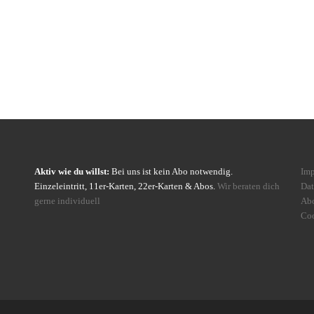
Aktiv wie du willst:
Bei uns ist kein Abo notwendig.
Im
Einzeleintritt, 11er-Karten, 22er-Karten & Abos.
Wir beraten dich
Dat
gerne individuell
Ab
Coo