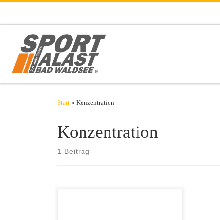
Zum Inhalt springen
Start
»
Konzentration
Konzentration
1 Beitrag
Den größten Teil ihres Tages verbringen
die Meisten sitzend – im Auto, im Büro,