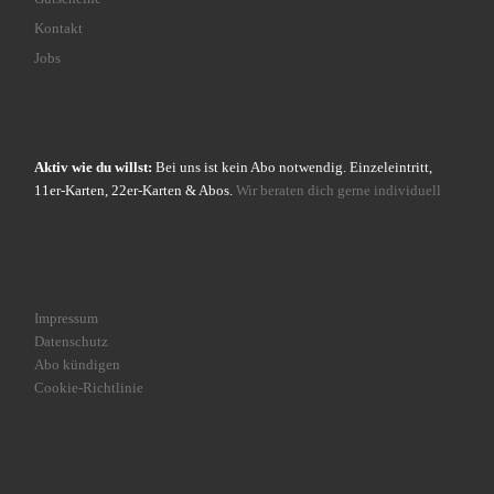
Kontakt
Jobs
Aktiv wie du willst:
Bei uns ist kein Abo notwendig. Einzeleintritt,
11er-Karten, 22er-Karten & Abos.
Wir beraten dich gerne individuell
Impressum
Datenschutz
Abo kündigen
Cookie-Richtlinie