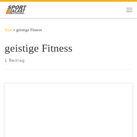
Zum Inhalt springen
Men
Start
»
geistige Fitness
geistige Fitness
1 Beitrag
Steigt der Puls, dann steigt auch das Volumen der grauen Zellen im
Gehirn. Sport ist also nicht nur gut für unseren Körper, sondern auch
für unser wichtigstes Organ: das Gehirn.​ Unser Gehirn ist ein
komplexes Organ, das aus verschiedenen Teilen zusammengesetzt ist.
All diese Bereiche bestehen aus unterschiedlichen Zelltypen. Die […]