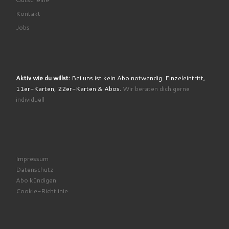
Kontakt
Jobs
Aktiv wie du willst:
Bei uns ist kein Abo notwendig. Einzeleintritt,
11er-Karten, 22er-Karten & Abos.
Wir beraten dich gerne
individuell
Impressum
Datenschutz
Abo kündigen
Cookie-Richtlinie