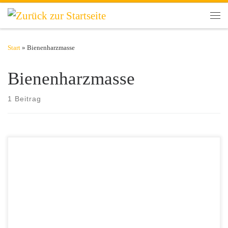
Zum Inhalt springen
Men
Start
»
Bienenharzmasse
Bienenharzmasse
1 Beitrag
​Schon die Ägypter wussten um die medizinische Kraft der
Bienenharzmasse. Heutzutage bietet sich mit Propolis ein vielfältig
einsetzbares natürliches Antibiotikum. Propolis wird das Kittharz der
Bienen bezeichnet. Ein Bienenvolk liefert im Jahr etwa 20 bis 200
Gramm Propolis. Bienen sammeln klebrige Absonderungen von den