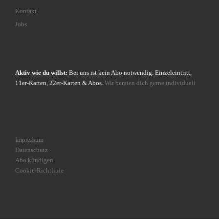
Kontakt
Jobs
Aktiv wie du willst:
Bei uns ist kein Abo notwendig. Einzeleintritt,
11er-Karten, 22er-Karten & Abos.
Wir beraten dich gerne individuell
Impressum
Datenschutz
Abo kündigen
Cookie-Richtlinie