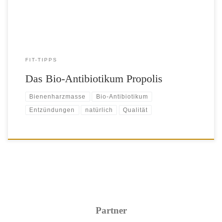
Knospen und Blättern verschiedener Bäume, zum […]
FIT-TIPPS
Das Bio-Antibiotikum Propolis
Bienenharzmasse
Bio-Antibiotikum
Entzündungen
natürlich
Qualität
Partner