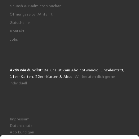
Squash & Badminton buchen
Öffnungszeiten/Anfahrt
Gutscheine
Kontakt
Jobs
Aktiv wie du willst:
Bei uns ist kein Abo notwendig. Einzeleintritt,
11er-Karten, 22er-Karten & Abos.
Wir beraten dich gerne
individuell
Impressum
Datenschutz
Abo kündigen
Cookie-Richtlinie