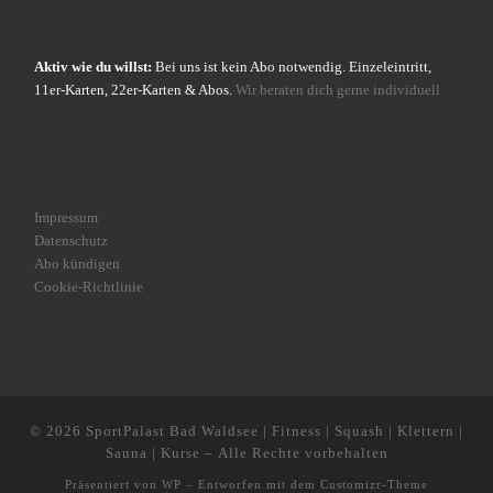
Aktiv wie du willst:
Bei uns ist kein Abo notwendig. Einzeleintritt,
11er-Karten, 22er-Karten & Abos.
Wir beraten dich gerne individuell
Impressum
Datenschutz
Abo kündigen
Cookie-Richtlinie
© 2026
SportPalast Bad Waldsee | Fitness | Squash | Klettern |
Sauna | Kurse
– Alle Rechte vorbehalten
Präsentiert von
WP
– Entworfen mit dem
Customizr-Theme