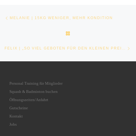
Beitragsnavigation
Vorheriger Beitrag
MELANIE | 15KG WENIGER, MEHR KONDITION
ZURÜCK ZUR BEITRAGSLI
Nä
FELIX | „SO VIEL GEBOTEN FÜR DEN KLEINEN PREIS“
Personal Training für Mitglieder
Squash & Badminton buchen
Öffnungszeiten/Anfahrt
Gutscheine
Kontakt
Jobs