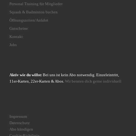
Personal Training für Mitglieder
Squash & Badminton buchen
Öffnungszeiten/Anfahrt
Gutscheine
Kontakt
Jobs
Aktiv wie du willst:
Bei uns ist kein Abo notwendig. Einzeleintritt,
11er-Karten, 22er-Karten & Abos.
Wir beraten dich gerne individuell
Impressum
Datenschutz
Abo kündigen
Cookie-Richtlinie