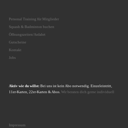
Personal Training für Mitglieder
Squash & Badminton buchen
Öffnungszeiten/Anfahrt
Gutscheine
Kontakt
Jobs
Aktiv wie du willst:
Bei uns ist kein Abo notwendig. Einzeleintritt,
11er-Karten, 22er-Karten & Abos.
Wir beraten dich gerne individuell
Impressum