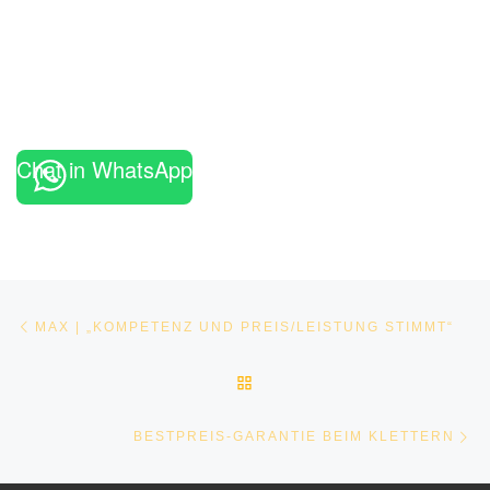
Chat in WhatsApp
Beitragsnavigation
Vorheriger Beitrag
MAX | „KOMPETENZ UND PREIS/LEISTUNG STIMMT“
ZURÜCK ZUR BEITRAGSLI
Nä
BESTPREIS-GARANTIE BEIM KLETTERN