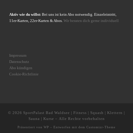
Aktiv wie du willst:
Bei uns ist kein Abo notwendig. Einzeleintritt,
11er-Karten, 22er-Karten & Abos.
Wir beraten dich gerne individuell
Impressum
Datenschutz
Abo kündigen
Cookie-Richtlinie
© 2026
SportPalast Bad Waldsee | Fitness | Squash | Klettern |
Sauna | Kurse
– Alle Rechte vorbehalten
Präsentiert von
WP
– Entworfen mit dem
Customizr-Theme