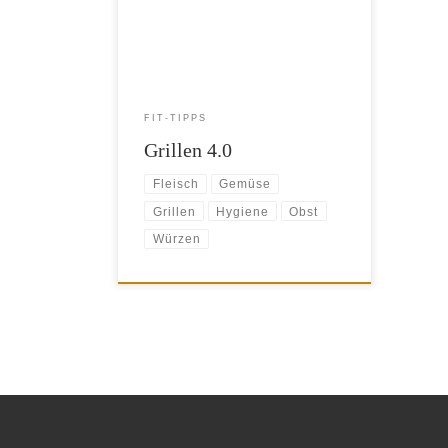
Spaß und hat sich in den letzten Jahren
zu einer absoluten
Lieblingsbeschäftigung der Deutschen
entwickelt. Grillen ist gesünder als das
Braten in der Pfanne – denn das Fett
entfällt. Trotzdem sollte man ein paar
FIT-TIPPS
Dinge beachten, […]
Grillen 4.0
Fleisch
Gemüse
Grillen
Hygiene
Obst
Würzen