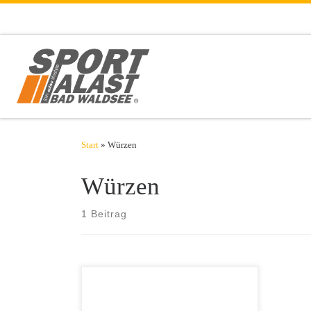
Zum Inhalt springen
Start
»
Würzen
Würzen
1 Beitrag
​ Im eigenen Garten, an Grillplätzen oder
auf dem Balkon. Egal wo, grillen macht