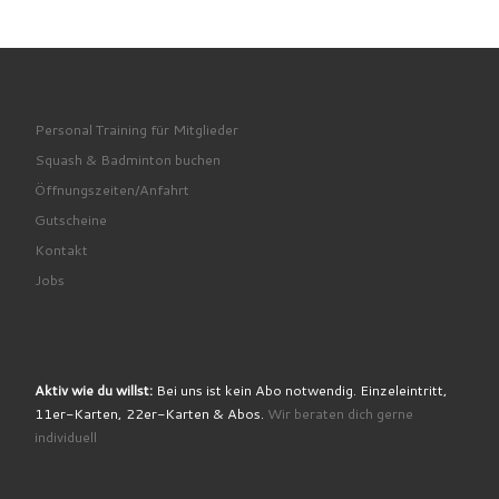
Personal Training für Mitglieder
Squash & Badminton buchen
Öffnungszeiten/Anfahrt
Gutscheine
Kontakt
Jobs
Aktiv wie du willst:
Bei uns ist kein Abo notwendig. Einzeleintritt,
11er-Karten, 22er-Karten & Abos.
Wir beraten dich gerne
individuell