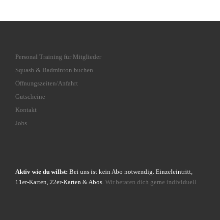
Personal Training für Mitglieder
Squash & Badminton buchen
Öffnungszeiten/Anfahrt
Gutscheine
Kontakt
Jobs
Aktiv wie du willst:
Bei uns ist kein Abo notwendig. Einzeleintritt,
11er-Karten, 22er-Karten & Abos.
Wir beraten dich gerne individuell