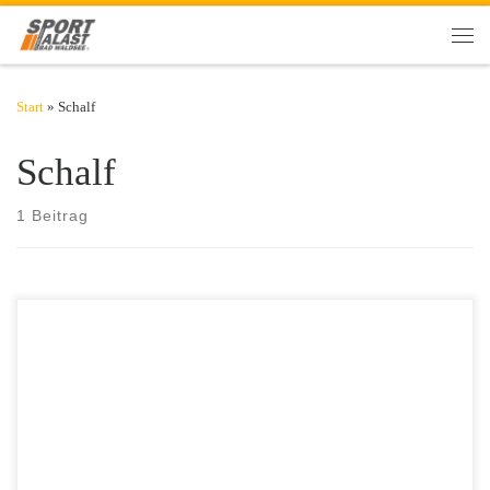
Zum Inhalt springen
Men
Start
»
Schalf
Schalf
1 Beitrag
​Herzprobleme können viele verschiedene Ursachen haben. Ein
Risikofaktor, der bisher noch unterschätzt wird, ist Schlaf. Allein in
Deutschland schläft jeder dritte Mensch weniger als sieben Stunden
pro Nacht und erhöht – laut Studien – damit um ein Vielfaches das
Risiko für Erkrankungen des Herz-Kreislauf-Systems. Todesursache