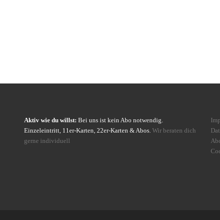
Aktiv wie du willst:
Bei uns ist kein Abo notwendig.
Im
Einzeleintritt, 11er-Karten, 22er-Karten & Abos.
Wir beraten dich
Dat
gerne individuell
Ab
Coo