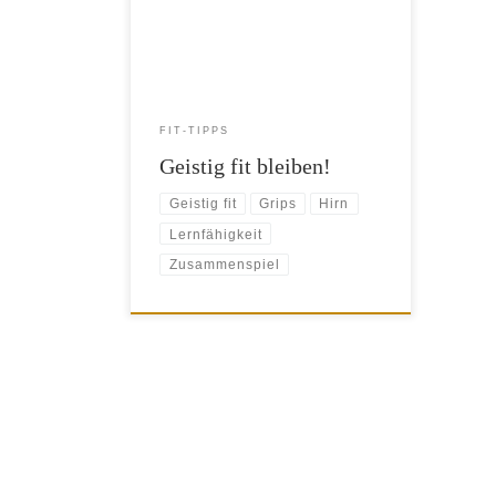
Muskulatur zu, nein, auch unser
Oberstübchen will trainiert werden, um
fit zu bleiben. Wer sein Hirn regelmäßig
fordert, bleibt auch im Kopf lange
leistungsfähig. Je nach Beanspruchung
sind unterschiedliche Regionen des
FIT-TIPPS
Hirns gefragt. Viele komplexe Aufgaben
Geistig fit bleiben!
[…]
Geistig fit
Grips
Hirn
Lernfähigkeit
Zusammenspiel