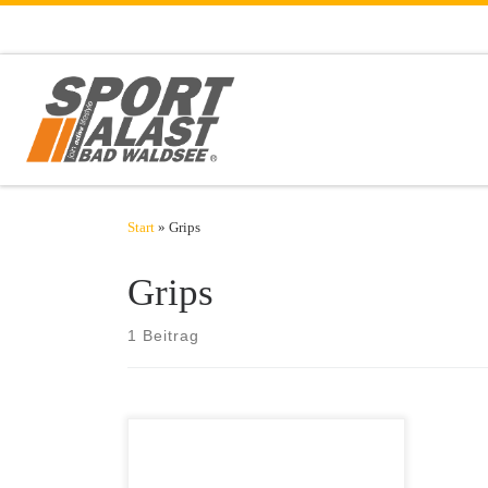
Zum Inhalt springen
Start
»
Grips
Grips
1 Beitrag
Use it or loose it – dieses englische
Sprichwort trifft nicht nur auf die