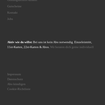
Gutscheine
Kontakt
Jobs
Aktiv wie du willst:
Bei uns ist kein Abo notwendig. Einzeleintritt,
11er-Karten, 22er-Karten & Abos.
Wir beraten dich gerne individuell
Impressum
Datenschutz
Abo kündigen
Cookie-Richtlinie