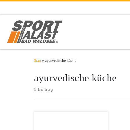
Zum Inhalt springen
Start
»
ayurvedische küche
ayurvedische küche
1 Beitrag
Aus grün wird gelb? Das Hipstergetränk
Macha Latte wird abgelöst. Nun trinken