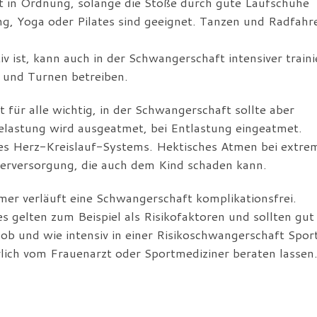
st in Ordnung, solange die Stöße durch gute Laufschuhe
ng, Yoga oder Pilates sind geeignet. Tanzen und Radfahr
tiv ist, kann auch in der Schwangerschaft intensiver train
 und Turnen betreiben.
t für alle wichtig, in der Schwangerschaft sollte aber
elastung wird ausgeatmet, bei Entlastung eingeatmet.
des Herz-Kreislauf-Systems. Hektisches Atmen bei extre
terversorgung, die auch dem Kind schaden kann.
er verläuft eine Schwangerschaft komplikationsfrei.
 gelten zum Beispiel als Risikofaktoren und sollten gut
ob und wie intensiv in einer Risikoschwangerschaft Spor
rlich vom Frauenarzt oder Sportmediziner beraten lassen