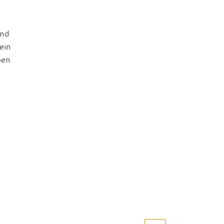
und
ein
pen