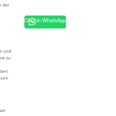
n der
Chat in WhatsApp
en und
ie zu
dert.
sich
s
ser