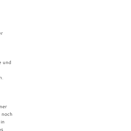
er
e und
n.
ner
 noch
in
os