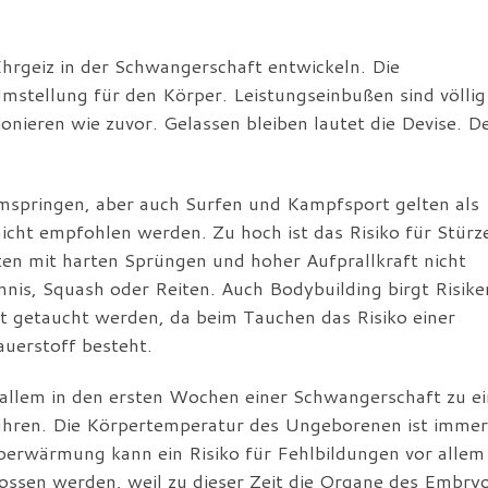
hrgeiz in der Schwangerschaft entwickeln. Die
stellung für den Körper. Leistungseinbußen sind völlig
ionieren wie zuvor. Gelassen bleiben lautet die Devise. D
mspringen, aber auch Surfen und Kampfsport gelten als
nicht empfohlen werden. Zu hoch ist das Risiko für Stürz
ten mit harten Sprüngen und hoher Aufprallkraft nicht
nis, Squash oder Reiten. Auch Bodybuilding birgt Risike
t getaucht werden, da beim Tauchen das Risiko einer
uerstoff besteht.
 allem in den ersten Wochen einer Schwangerschaft zu ei
hren. Die Körpertemperatur des Ungeborenen ist immer
Überwärmung kann ein Risiko für Fehlbildungen vor allem 
ossen werden, weil zu dieser Zeit die Organe des Embry