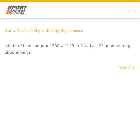
Zum Inhalt springen
Men
Start
»
Natalie | 23kg nachhaltig abgenommen
mit den Abmessungen
1330 × 1130
in
Natalie | 23kg nachhaltig
abgenommen
Bilder Navigation
Weiter