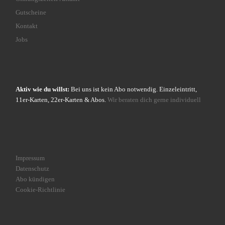
Gutscheine
Kontakt
Jobs
Aktiv wie du willst:
Bei uns ist kein Abo notwendig. Einzeleintritt,
11er-Karten, 22er-Karten & Abos.
Wir beraten dich gerne individuell
Impressum
Datenschutz
Abo kündigen
Cookie-Richtlinie