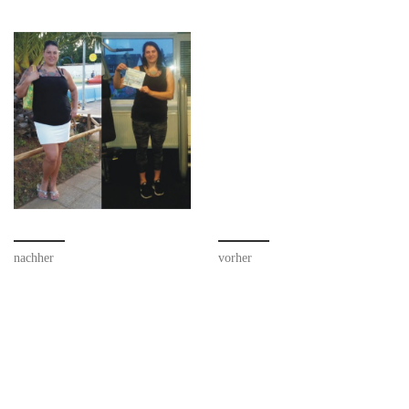
nachher
vorher