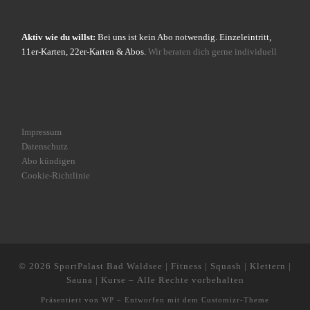
Aktiv wie du willst:
Bei uns ist kein Abo notwendig. Einzeleintritt,
11er-Karten, 22er-Karten & Abos.
Wir beraten dich gerne individuell
Impressum
Datenschutz
Abo kündigen
Cookie-Richtlinie
© 2026
SportPalast Bad Waldsee | Fitness | Squash | Klettern |
Sauna | Kurse
– Alle Rechte vorbehalten
Präsentiert von
WP
– Entworfen mit dem
Customizr-Theme