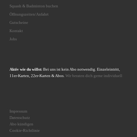
Squash & Badminton buchen
Öffnungszeiten/Anfahrt
Gutscheine
Kontakt
Jobs
Aktiv wie du willst:
Bei uns ist kein Abo notwendig. Einzeleintritt,
11er-Karten, 22er-Karten & Abos.
Wir beraten dich gerne individuell
Impressum
Datenschutz
Abo kündigen
Cookie-Richtlinie