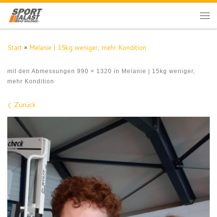
Zum Inhalt springen
Me
Start
»
Melanie | 15kg weniger, mehr Kondition
mit den Abmessungen
990 × 1320
in
Melanie | 15kg weniger,
mehr Kondition
Bilder Navigation
Zurück