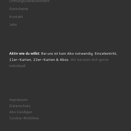
Öffnungszeiten/Anfahrt
Gutscheine
Kontakt
Jobs
Aktiv wie du willst:
Bei uns ist kein Abo notwendig. Einzeleintritt,
11er-Karten, 22er-Karten & Abos.
Wir beraten dich gerne
individuell
Impressum
Datenschutz
Abo kündigen
Cookie-Richtlinie