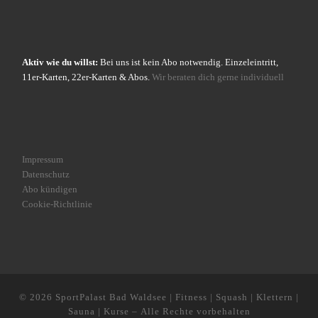
Aktiv wie du willst:
Bei uns ist kein Abo notwendig. Einzeleintritt,
11er-Karten, 22er-Karten & Abos.
Wir beraten dich gerne individuell
Impressum
Datenschutz
Abo kündigen
Cookie-Richtlinie
© 2026
SportPalast Bad Waldsee | Fitness | Squash | Klettern |
Sauna | Kurse
– Alle Rechte vorbehalten