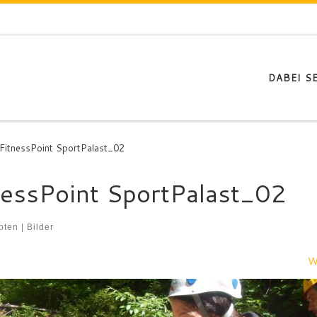
DABEI SE
FitnessPoint SportPalast_02
essPoint SportPalast_02
en | Bilder
W