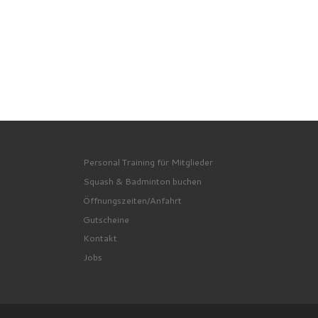
Personal Training für Mitglieder
Squash & Badminton buchen
Öffnungszeiten/Anfahrt
Gutscheine
Kontakt
Jobs