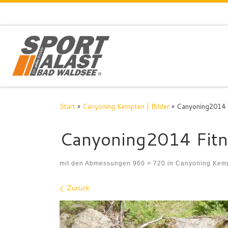
Zum Inhalt springen
Start
»
Canyoning Kempten | Bilder
»
Canyoning2014 
Canyoning2014 Fitn
mit den Abmessungen
960 × 720
in
Canyoning Kempt
Bilder Navigation
Zurück