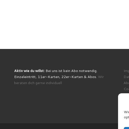
Aktiv wie du willst:
Bei uns ist kein Abo notwendig.
Im
Einzeleintritt, 11er-Karten, 22er-Karten & Abos.
Wir
Da
beraten dich gerne individuell
Ab
Coo
Wi
opt